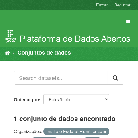
Pular
Entrar
Registrar
para
o
conteúdo
Conjuntos de dados
Ordenar por
1 conjunto de dados encontrado
Organizações:
Instituto Federal Fluminense