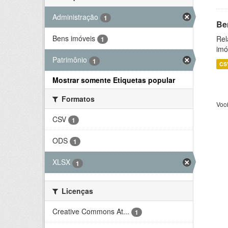
Administração
1
Be
Bens imóveis
Rel
1
imó
Patrimônio
1
CS
Mostrar somente Etiquetas popular
Formatos
Voc
CSV
1
ODS
1
XLSX
1
Licenças
Creative Commons At...
1