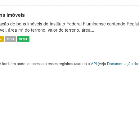
ns Imóveis
ação de bens imóveis do Instituto Federal Fluminense contendo Regist
vel, área m² do terreno, valor do terreno, área...
V
ODS
XLSX
ê também pode ter acesso a esses registros usando a
API
(veja
Documentação da 