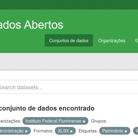
Conjuntos de dados
Organizações
G
conjunto de dados encontrado
anizações:
Instituto Federal Fluminense
Grupos:
dministração
Formatos:
XLSX
Etiquetas:
Patrimônio