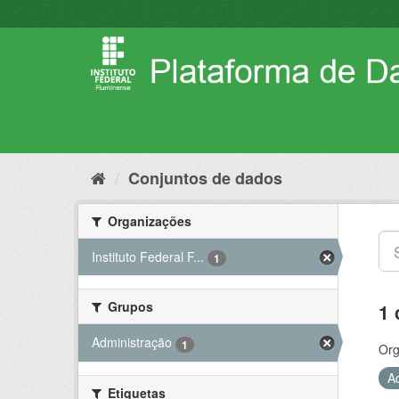
Pular
para
o
conteúdo
Conjuntos de dados
Organizações
Instituto Federal F...
1
Grupos
1 
Administração
1
Org
A
Etiquetas