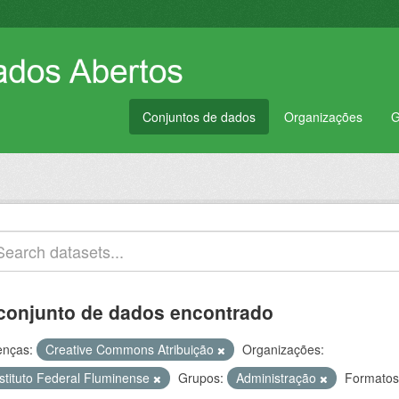
Conjuntos de dados
Organizações
G
conjunto de dados encontrado
enças:
Creative Commons Atribuição
Organizações:
nstituto Federal Fluminense
Grupos:
Administração
Formatos