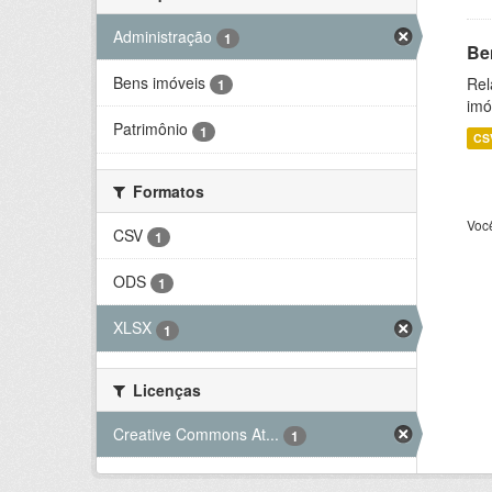
Administração
1
Be
Bens imóveis
Rel
1
imó
Patrimônio
1
CS
Formatos
Voc
CSV
1
ODS
1
XLSX
1
Licenças
Creative Commons At...
1