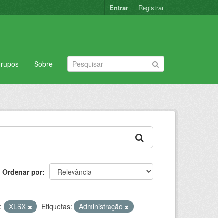
Entrar
Registrar
rupos
Sobre
Ordenar por
:
XLSX
Etiquetas:
Administração