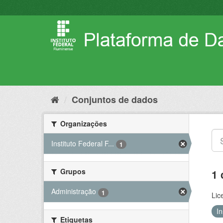
Pular
para
o
conteúdo
Conjuntos de dados
Organizações
Instituto Federal F...
1
Grupos
1 
Administração
1
Lic
I
Etiquetas