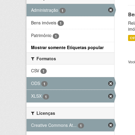
Administração
1
Be
Bens imóveis
Rel
1
imó
Patrimônio
1
CS
Mostrar somente Etiquetas popular
Formatos
Voc
CSV
1
ODS
1
XLSX
1
Licenças
Creative Commons At...
1