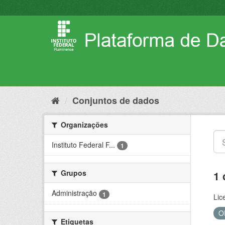
Pular
para
o
conteúdo
Conjuntos de dados
Organizações
Instituto Federal F...
1
Grupos
1 
Administração
1
Lic
O
Etiquetas