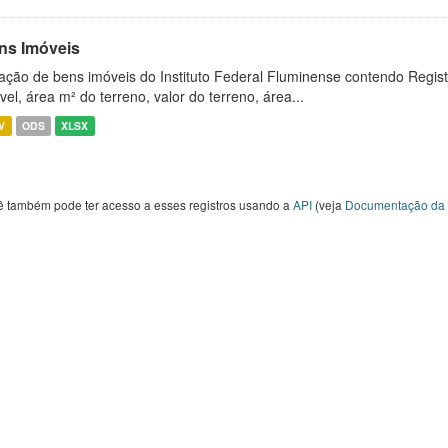
ns Imóveis
ação de bens imóveis do Instituto Federal Fluminense contendo Regist
vel, área m² do terreno, valor do terreno, área...
V
ODS
XLSX
ê também pode ter acesso a esses registros usando a
API
(veja
Documentação da 