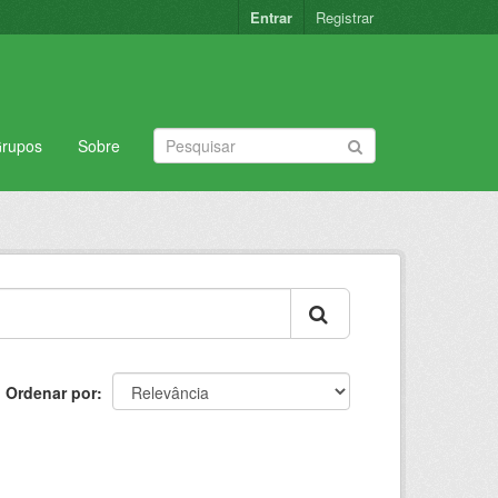
Entrar
Registrar
rupos
Sobre
Ordenar por