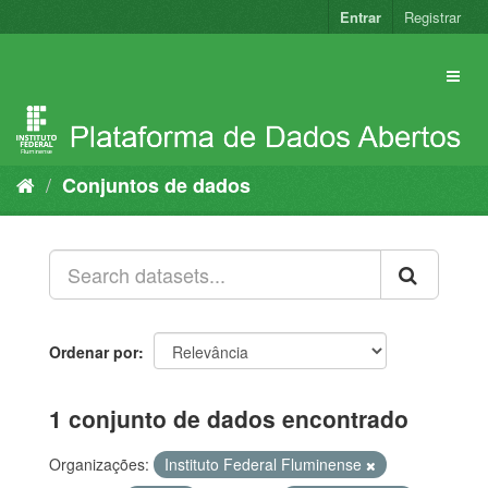
Pular
Entrar
Registrar
para
o
conteúdo
Conjuntos de dados
Ordenar por
1 conjunto de dados encontrado
Organizações:
Instituto Federal Fluminense