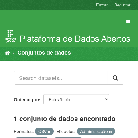
Pular
Entrar
Registrar
para
o
conteúdo
Conjuntos de dados
Ordenar por
1 conjunto de dados encontrado
Formatos:
CSV
Etiquetas:
Administração