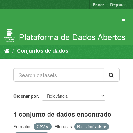
Pular
Entrar
Registrar
para
o
conteúdo
Conjuntos de dados
Ordenar por
1 conjunto de dados encontrado
Formatos:
CSV
Etiquetas:
Bens imóveis