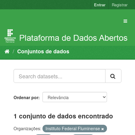
Pular
Entrar
Registrar
para
o
conteúdo
Conjuntos de dados
Ordenar por
1 conjunto de dados encontrado
Organizações:
Instituto Federal Fluminense