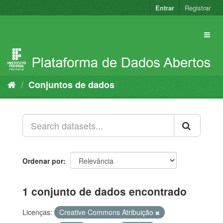
Pular
Entrar
Registrar
para
o
conteúdo
Conjuntos de dados
Ordenar por
1 conjunto de dados encontrado
Licenças:
Creative Commons Atribuição