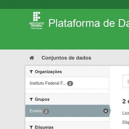
Pular
para
o
conteúdo
Conjuntos de dados
Organizações
Instituto Federal F...
2
Grupos
2 
Ensino
2
Lic
Eti
Etiquetas