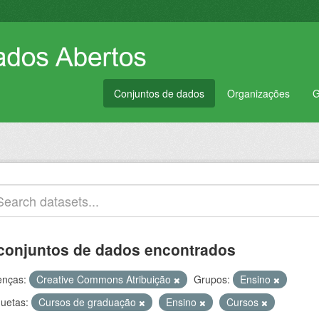
Conjuntos de dados
Organizações
G
conjuntos de dados encontrados
enças:
Creative Commons Atribuição
Grupos:
Ensino
quetas:
Cursos de graduação
Ensino
Cursos