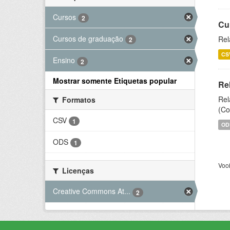
Cursos
2
Cu
Cursos de graduação
Rel
2
CS
Ensino
2
Mostrar somente Etiquetas popular
Re
Rel
Formatos
(Co
CSV
1
OD
ODS
1
Voc
Licenças
Creative Commons At...
2