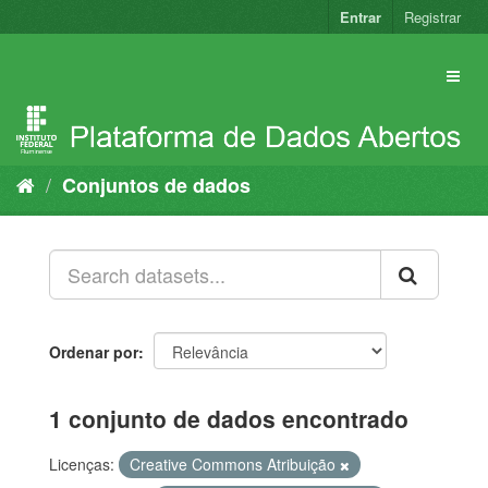
Pular
Entrar
Registrar
para
o
conteúdo
Conjuntos de dados
Ordenar por
1 conjunto de dados encontrado
Licenças:
Creative Commons Atribuição