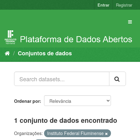
Pular
Entrar
Registrar
para
o
conteúdo
Conjuntos de dados
Ordenar por
1 conjunto de dados encontrado
Organizações:
Instituto Federal Fluminense