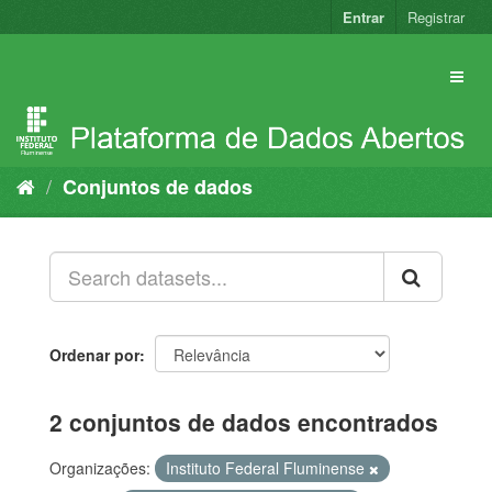
Pular
Entrar
Registrar
para
o
conteúdo
Conjuntos de dados
Ordenar por
2 conjuntos de dados encontrados
Organizações:
Instituto Federal Fluminense