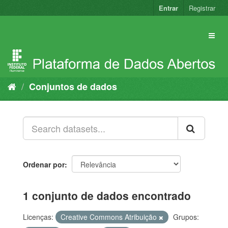
Pular
Entrar
Registrar
para
o
conteúdo
Conjuntos de dados
Ordenar por
1 conjunto de dados encontrado
Licenças:
Creative Commons Atribuição
Grupos: