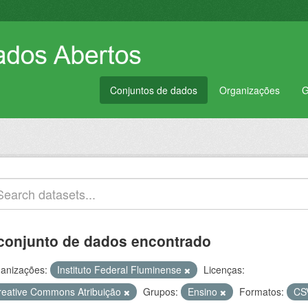
Conjuntos de dados
Organizações
G
conjunto de dados encontrado
anizações:
Instituto Federal Fluminense
Licenças:
reative Commons Atribuição
Grupos:
Ensino
Formatos:
CS