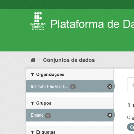
Pular
para
o
conteúdo
Conjuntos de dados
Organizações
Instituto Federal F...
1
Grupos
1 
Ensino
1
Org
C
Etiquetas