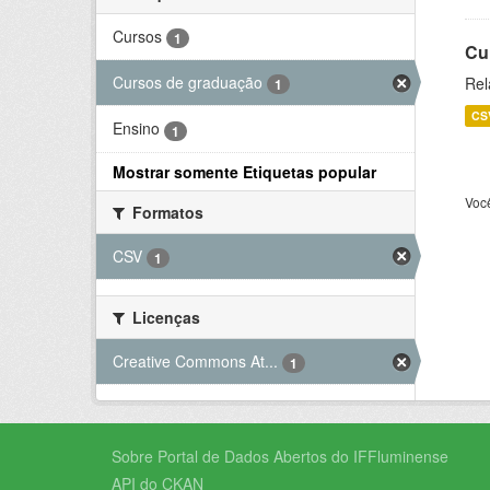
Cursos
1
Cu
Cursos de graduação
Rel
1
CS
Ensino
1
Mostrar somente Etiquetas popular
Voc
Formatos
CSV
1
Licenças
Creative Commons At...
1
Sobre Portal de Dados Abertos do IFFluminense
API do CKAN