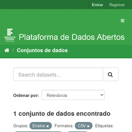
Pular
Entrar
Registrar
para
o
conteúdo
Conjuntos de dados
Ordenar por
1 conjunto de dados encontrado
Grupos:
Ensino
Formatos:
CSV
Etiquetas: