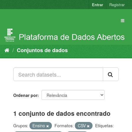
Pular
Entrar
Registrar
para
o
conteúdo
Conjuntos de dados
Ordenar por
1 conjunto de dados encontrado
Grupos:
Ensino
Formatos:
CSV
Etiquetas: