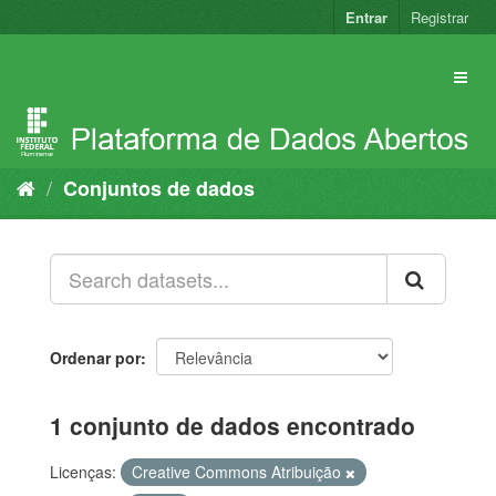
Pular
Entrar
Registrar
para
o
conteúdo
Conjuntos de dados
Ordenar por
1 conjunto de dados encontrado
Licenças:
Creative Commons Atribuição