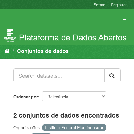
Pular
Entrar
Registrar
para
o
conteúdo
Conjuntos de dados
Ordenar por
2 conjuntos de dados encontrados
Organizações:
Instituto Federal Fluminense