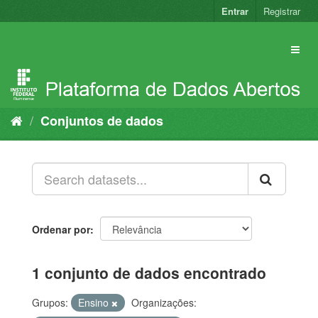
Pular
Entrar
Registrar
para
o
conteúdo
Conjuntos de dados
Ordenar por
1 conjunto de dados encontrado
Grupos:
Ensino
Organizações: