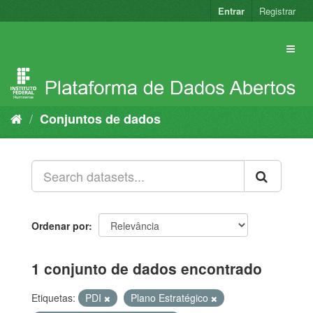
Pular
Entrar
Registrar
para
o
conteúdo
Conjuntos de dados
Ordenar por
1 conjunto de dados encontrado
Etiquetas:
PDI
Plano Estratégico