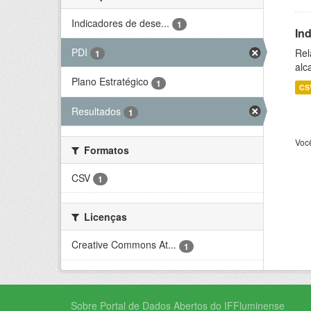
Indicadores de dese...
1
In
PDI
Rel
1
alc
Plano Estratégico
1
CS
Resultados
1
Voc
Formatos
CSV
1
Licenças
Creative Commons At...
1
Sobre Portal de Dados Abertos do IFFluminense