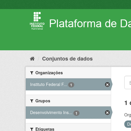
Pular
para
o
conteúdo
Conjuntos de dados
Organizações
Instituto Federal F...
1
Grupos
1 
Desenvolvimento Ins...
1
Org
D
Etiquetas