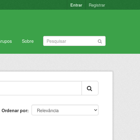
Entrar
Registrar
rupos
Sobre
Ordenar por