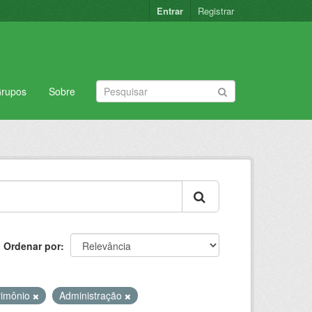
Entrar
Registrar
rupos
Sobre
Ordenar por
rimônio
Administração