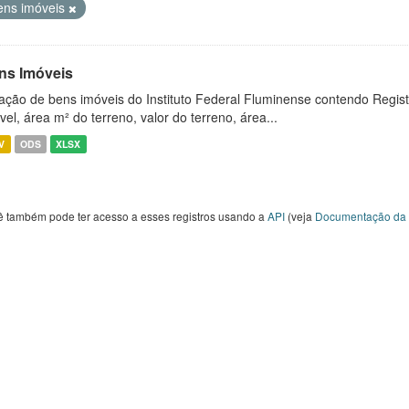
ens imóveis
ns Imóveis
ação de bens imóveis do Instituto Federal Fluminense contendo Regist
vel, área m² do terreno, valor do terreno, área...
V
ODS
XLSX
ê também pode ter acesso a esses registros usando a
API
(veja
Documentação da 