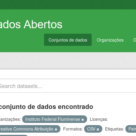
Conjuntos de dados
Organizações
G
conjunto de dados encontrado
anizações:
Instituto Federal Fluminense
Licenças:
reative Commons Atribuição
Formatos:
CSV
Etiquetas:
Pat