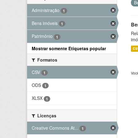
B
Administração
1
Bens imóveis
Be
1
Rel
Patrimônio
1
imó
Mostrar somente Etiquetas popular
CS
Formatos
CSV
1
Voc
ODS
1
XLSX
1
Licenças
Creative Commons At...
1