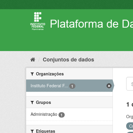
Pular
para
o
conteúdo
Conjuntos de dados
Organizações
Instituto Federal F...
1
Grupos
1 
Administração
1
Org
C
Etiquetas