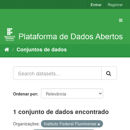
Pular
Entrar
Registrar
para
o
conteúdo
Conjuntos de dados
Ordenar por
1 conjunto de dados encontrado
Organizações:
Instituto Federal Fluminense