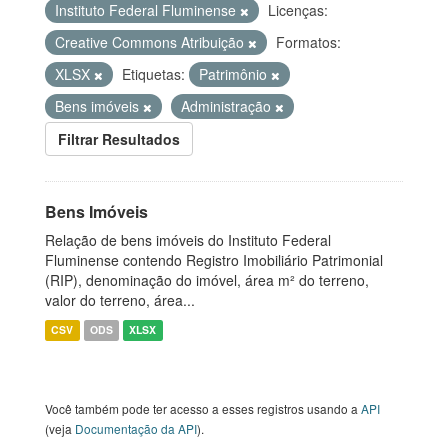
Instituto Federal Fluminense
Licenças:
Creative Commons Atribuição
Formatos:
XLSX
Etiquetas:
Patrimônio
Bens imóveis
Administração
Filtrar Resultados
Bens Imóveis
Relação de bens imóveis do Instituto Federal
Fluminense contendo Registro Imobiliário Patrimonial
(RIP), denominação do imóvel, área m² do terreno,
valor do terreno, área...
CSV
ODS
XLSX
Você também pode ter acesso a esses registros usando a
API
(veja
Documentação da API
).