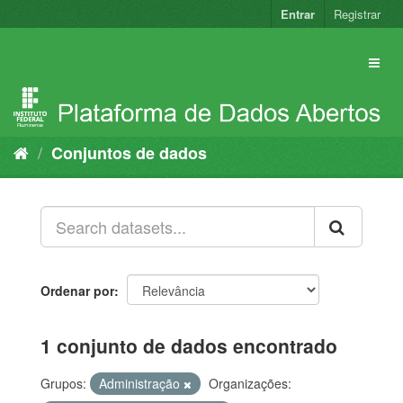
Pular
Entrar
Registrar
para
o
conteúdo
Conjuntos de dados
Ordenar por
1 conjunto de dados encontrado
Grupos:
Administração
Organizações: