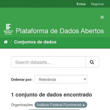
Pular
Entrar
Registrar
para
o
conteúdo
Conjuntos de dados
Ordenar por
1 conjunto de dados encontrado
Organizações:
Instituto Federal Fluminense