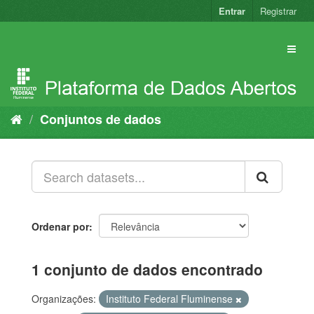
Pular
Entrar
Registrar
para
o
conteúdo
Conjuntos de dados
Ordenar por
1 conjunto de dados encontrado
Organizações:
Instituto Federal Fluminense