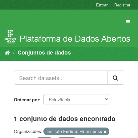
Pular
Entrar
Registrar
para
o
conteúdo
Conjuntos de dados
Ordenar por
1 conjunto de dados encontrado
Organizações:
Instituto Federal Fluminense