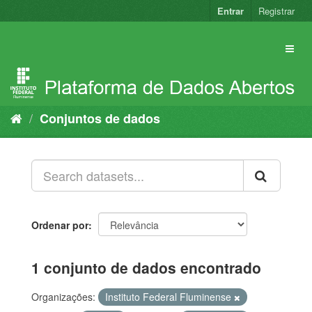
Pular
Entrar
Registrar
para
o
conteúdo
Conjuntos de dados
Ordenar por
1 conjunto de dados encontrado
Organizações:
Instituto Federal Fluminense