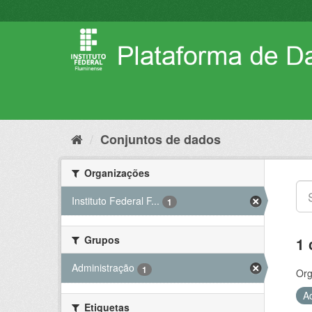
Pular
para
o
conteúdo
Conjuntos de dados
Organizações
Instituto Federal F...
1
Grupos
1 
Administração
1
Org
A
Etiquetas