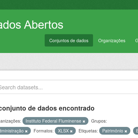
Conjuntos de dados
Organizações
G
conjunto de dados encontrado
anizações:
Instituto Federal Fluminense
Grupos:
dministração
Formatos:
XLSX
Etiquetas:
Patrimônio