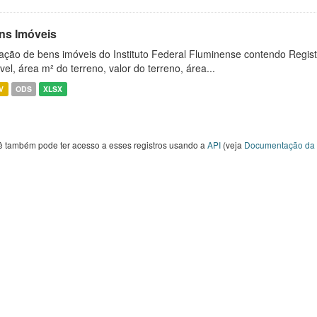
ns Imóveis
ação de bens imóveis do Instituto Federal Fluminense contendo Regist
vel, área m² do terreno, valor do terreno, área...
V
ODS
XLSX
ê também pode ter acesso a esses registros usando a
API
(veja
Documentação da 