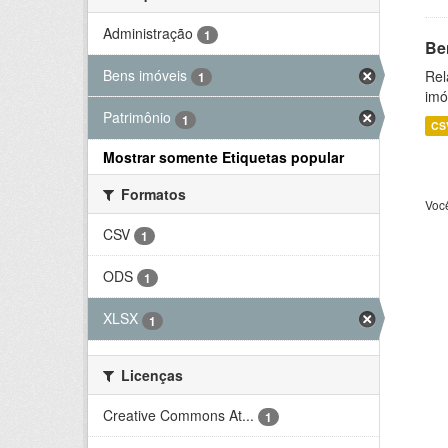
Administração
1
Be
Bens imóveis
Rel
1
imó
Patrimônio
1
CS
Mostrar somente Etiquetas popular
Formatos
Voc
CSV
1
ODS
1
XLSX
1
Licenças
Creative Commons At...
1