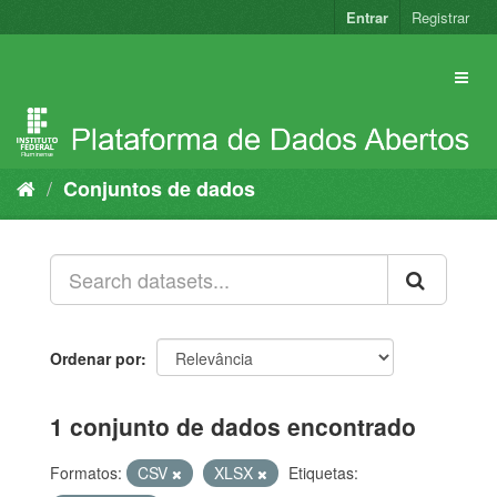
Pular
Entrar
Registrar
para
o
conteúdo
Conjuntos de dados
Ordenar por
1 conjunto de dados encontrado
Formatos:
CSV
XLSX
Etiquetas: