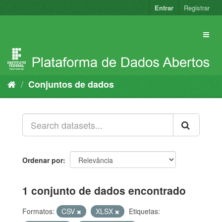
Pular
Entrar
Registrar
para
o
conteúdo
Conjuntos de dados
Ordenar por
1 conjunto de dados encontrado
Formatos:
CSV
XLSX
Etiquetas: