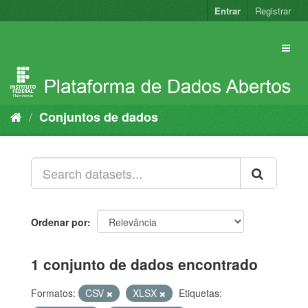
Pular
Entrar
Registrar
para
o
conteúdo
Conjuntos de dados
Ordenar por
1 conjunto de dados encontrado
Formatos:
CSV
XLSX
Etiquetas: