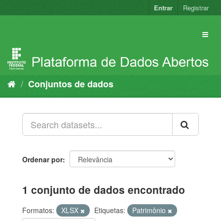
Pular
Entrar
Registrar
para
o
conteúdo
Conjuntos de dados
Ordenar por
1 conjunto de dados encontrado
Formatos:
XLSX
Etiquetas:
Patrimônio