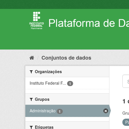
Pular
para
o
conteúdo
Conjuntos de dados
Organizações
Instituto Federal F...
1
Grupos
1 
Administração
1
Gru
P
Etiquetas