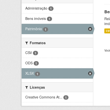
Administração
1
Be
Bens imóveis
Rel
1
imó
Patrimônio
1
CS
Formatos
Voc
CSV
1
ODS
1
XLSX
1
Licenças
Creative Commons At...
1