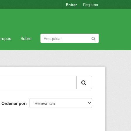
Entrar
Registrar
rupos
Sobre
Ordenar por