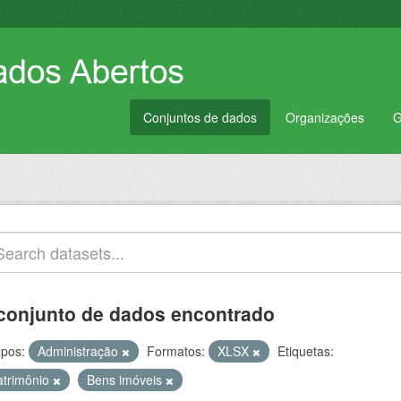
Conjuntos de dados
Organizações
G
conjunto de dados encontrado
pos:
Administração
Formatos:
XLSX
Etiquetas:
atrimônio
Bens imóveis