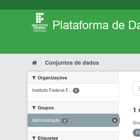
Pular
para
o
conteúdo
Conjuntos de dados
Organizações
Instituto Federal F...
1
Grupos
1 
Administração
1
Gru
P
Etiquetas