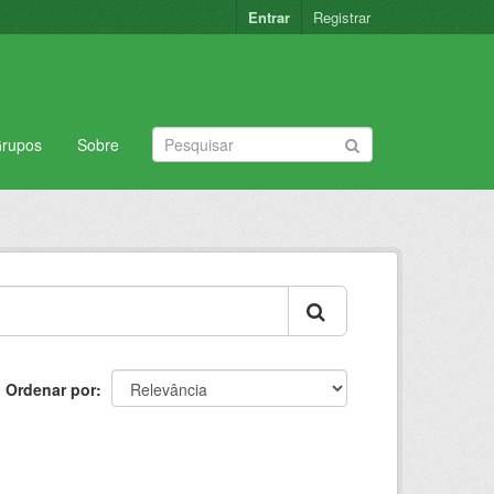
Entrar
Registrar
rupos
Sobre
Ordenar por