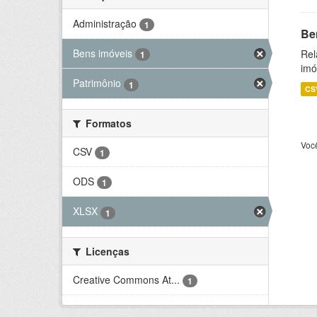
Administração
1
Be
Bens imóveis
Rel
1
imó
Patrimônio
1
CS
Formatos
Voc
CSV
1
ODS
1
XLSX
1
Licenças
Creative Commons At...
1