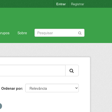
Entrar
Registrar
rupos
Sobre
Ordenar por