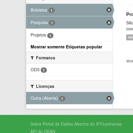
Bolsistas
1
Pr
Pesquisa
São
1
coo
Projetos
1
OD
Mostrar somente Etiquetas popular
Formatos
Voc
ODS
1
Licenças
Outra (Aberta)
1
Sobre Portal de Dados Abertos do IFFluminense
API do CKAN