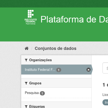
Pular
para
o
conteúdo
Conjuntos de dados
Organizações
Instituto Federal F...
1
Grupos
1 
Pesquisa
1
Lic
I
Etiquetas