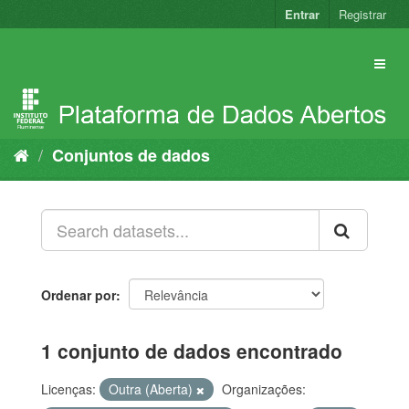
Pular
Entrar
Registrar
para
o
conteúdo
Conjuntos de dados
Ordenar por
1 conjunto de dados encontrado
Licenças:
Outra (Aberta)
Organizações: