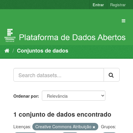
Pular
Entrar
Registrar
para
o
conteúdo
Conjuntos de dados
Ordenar por
1 conjunto de dados encontrado
Licenças:
Creative Commons Atribuição
Grupos: