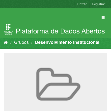
Pular
Entrar
Registrar
para
o
conteúdo
Grupos
Desenvolvimento Institucional