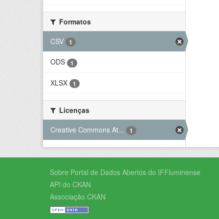
Formatos
CSV
1
ODS
1
XLSX
1
Licenças
Creative Commons At...
1
Sobre Portal de Dados Abertos do IFFluminense
API do CKAN
Associação CKAN