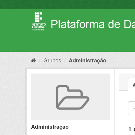
Pular
para
o
conteúdo
Grupos
Administração
Administração
1 