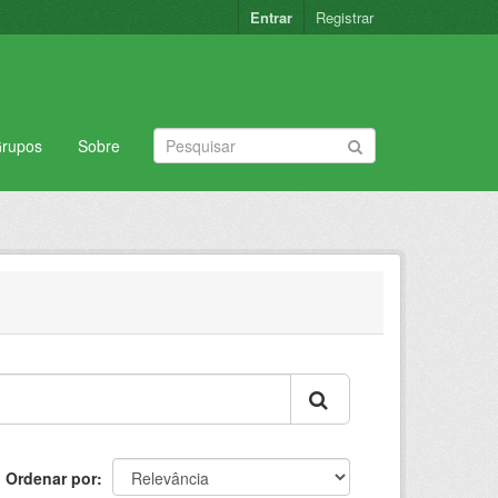
Entrar
Registrar
rupos
Sobre
Ordenar por