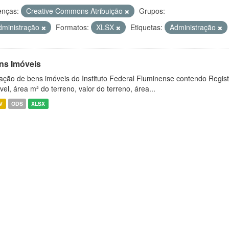
enças:
Creative Commons Atribuição
Grupos:
dministração
Formatos:
XLSX
Etiquetas:
Administração
ns Imóveis
ação de bens imóveis do Instituto Federal Fluminense contendo Regist
vel, área m² do terreno, valor do terreno, área...
V
ODS
XLSX