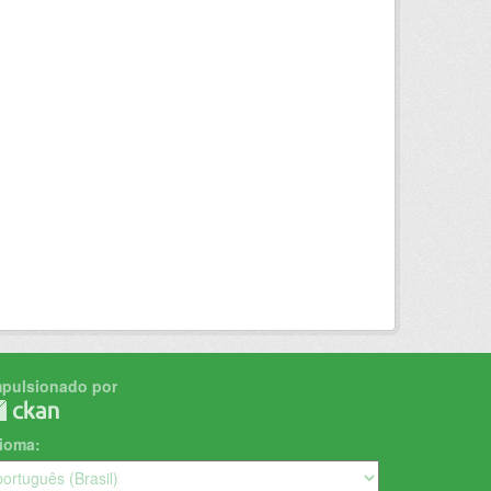
mpulsionado por
dioma