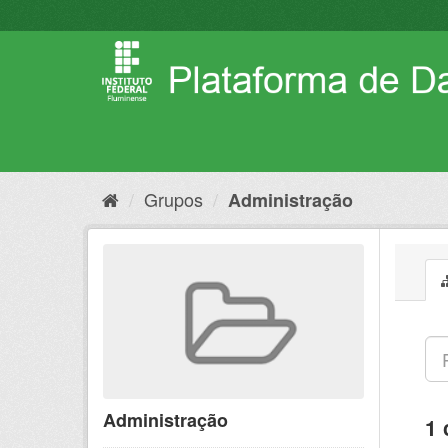
Pular
para
o
conteúdo
Grupos
Administração
Administração
1 