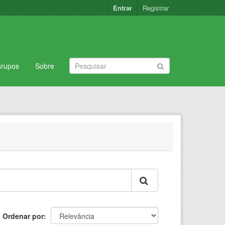
Entrar
Registrar
rupos
Sobre
Ordenar por