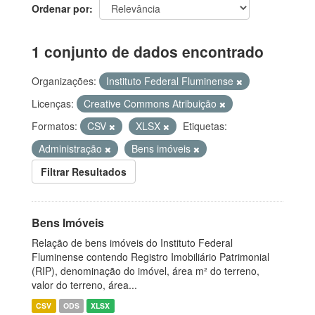
Ordenar por
1 conjunto de dados encontrado
Organizações:
Instituto Federal Fluminense
Licenças:
Creative Commons Atribuição
Formatos:
CSV
XLSX
Etiquetas:
Administração
Bens imóveis
Filtrar Resultados
Bens Imóveis
Relação de bens imóveis do Instituto Federal
Fluminense contendo Registro Imobiliário Patrimonial
(RIP), denominação do imóvel, área m² do terreno,
valor do terreno, área...
CSV
ODS
XLSX