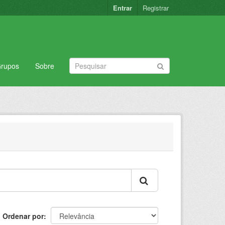
Entrar
Registrar
rupos
Sobre
Ordenar por