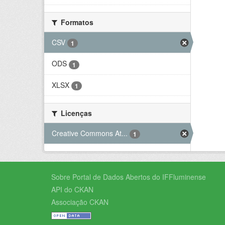
Formatos
CSV
1
ODS
1
XLSX
1
Licenças
Creative Commons At...
1
Sobre Portal de Dados Abertos do IFFluminense
API do CKAN
Associação CKAN