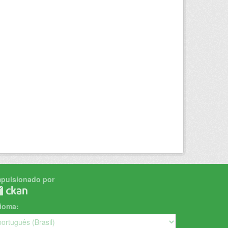
mpulsionado por
dioma