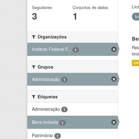
Lic
Seguidores
Conjuntos de dados
3
1
I
Organizações
Be
Rel
Instituto Federal F...
1
imó
CS
Grupos
Administração
1
Etiquetas
Administração
1
Bens imóveis
1
Patrimônio
1