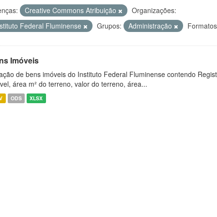
enças:
Creative Commons Atribuição
Organizações:
nstituto Federal Fluminense
Grupos:
Administração
Formatos
ns Imóveis
ação de bens imóveis do Instituto Federal Fluminense contendo Regist
vel, área m² do terreno, valor do terreno, área...
V
ODS
XLSX