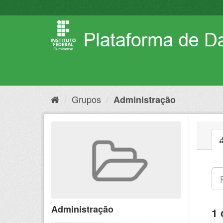
Pular
para
o
conteúdo
Grupos
Administração
Administração
1 