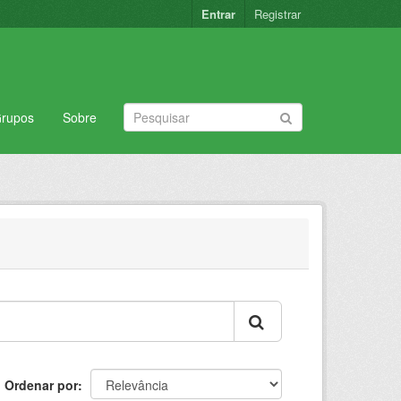
Entrar
Registrar
rupos
Sobre
Ordenar por