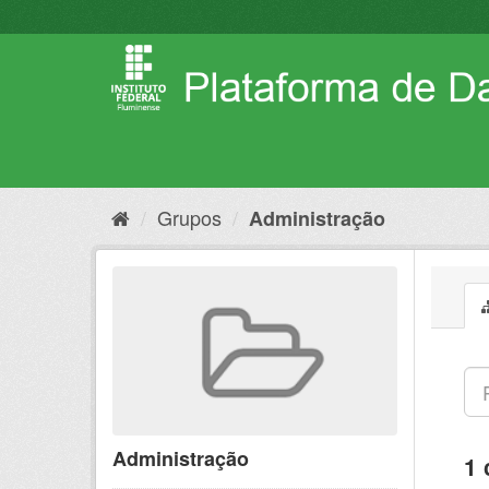
Pular
para
o
conteúdo
Grupos
Administração
Administração
1 