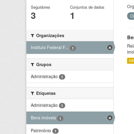
Org
Seguidores
Conjuntos de dados
3
1
O
Organizações
Be
Rel
Instituto Federal F...
1
imó
CS
Grupos
Administração
1
Etiquetas
Administração
1
Bens imóveis
1
Patrimônio
1