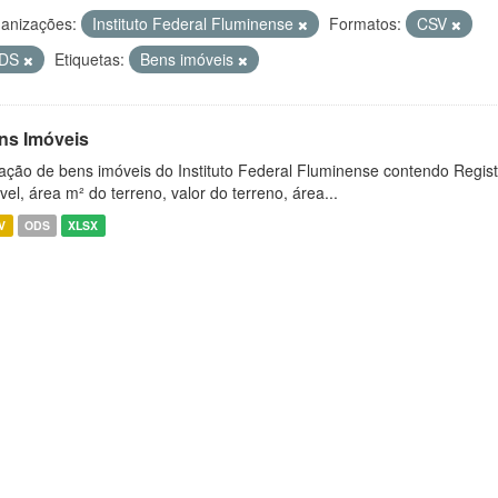
anizações:
Instituto Federal Fluminense
Formatos:
CSV
DS
Etiquetas:
Bens imóveis
ns Imóveis
ação de bens imóveis do Instituto Federal Fluminense contendo Regist
vel, área m² do terreno, valor do terreno, área...
V
ODS
XLSX