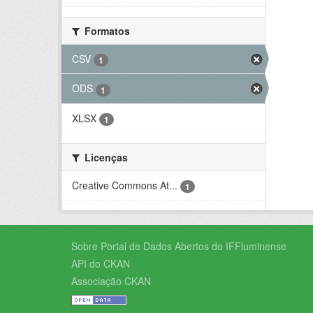
Formatos
CSV
1
ODS
1
XLSX
1
Licenças
Creative Commons At...
1
Sobre Portal de Dados Abertos do IFFluminense
API do CKAN
Associação CKAN