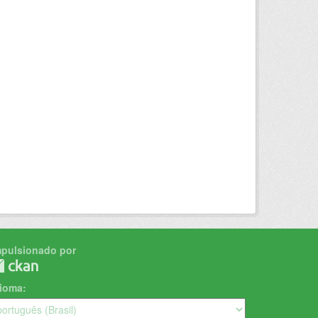
mpulsionado por
dioma