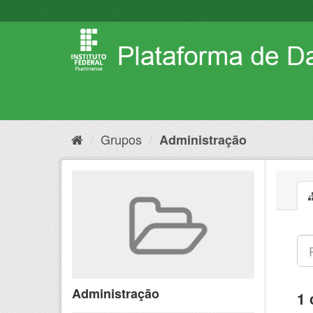
Pular
para
o
conteúdo
Grupos
Administração
Administração
1 