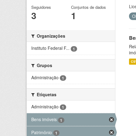
Lic
Seguidores
Conjuntos de dados
3
1
O
Organizações
Be
Rel
Instituto Federal F...
1
imó
CS
Grupos
Administração
1
Etiquetas
Administração
1
Bens imóveis
1
Patrimônio
1