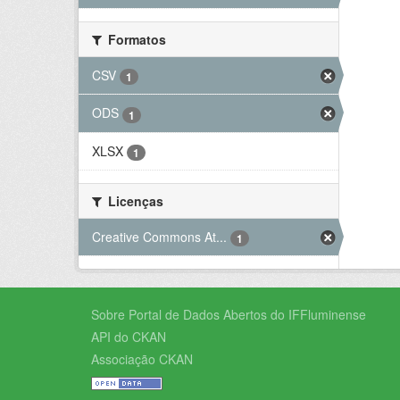
Formatos
CSV
1
ODS
1
XLSX
1
Licenças
Creative Commons At...
1
Sobre Portal de Dados Abertos do IFFluminense
API do CKAN
Associação CKAN