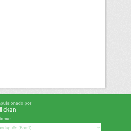
mpulsionado por
dioma