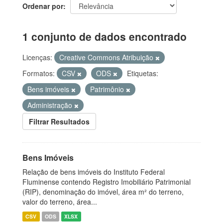
Ordenar por
1 conjunto de dados encontrado
Licenças:
Creative Commons Atribuição
Formatos:
CSV
ODS
Etiquetas:
Bens imóveis
Patrimônio
Administração
Filtrar Resultados
Bens Imóveis
Relação de bens imóveis do Instituto Federal
Fluminense contendo Registro Imobiliário Patrimonial
(RIP), denominação do imóvel, área m² do terreno,
valor do terreno, área...
CSV
ODS
XLSX