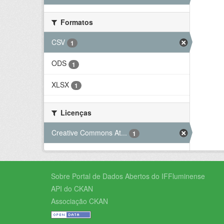
Formatos
CSV
1
ODS
1
XLSX
1
Licenças
Creative Commons At...
1
Sobre Portal de Dados Abertos do IFFluminense
API do CKAN
Associação CKAN