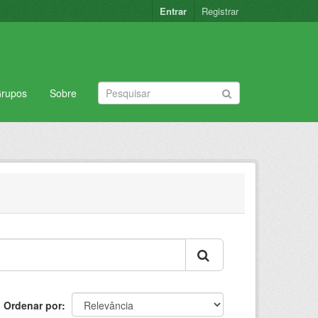
Entrar
Registrar
rupos
Sobre
Ordenar por