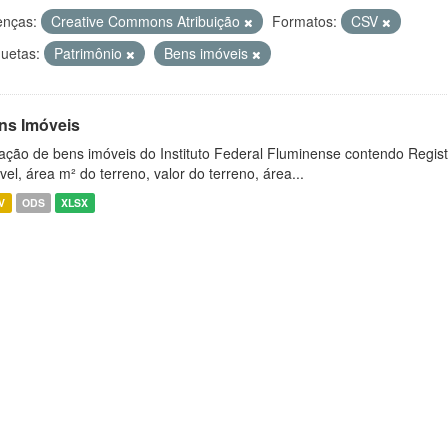
enças:
Creative Commons Atribuição
Formatos:
CSV
quetas:
Patrimônio
Bens imóveis
ns Imóveis
ação de bens imóveis do Instituto Federal Fluminense contendo Regist
vel, área m² do terreno, valor do terreno, área...
V
ODS
XLSX