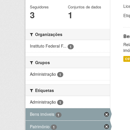
Lic
Seguidores
Conjuntos de dados
3
1
Eti
Organizações
Be
Rel
Instituto Federal F...
1
imó
CS
Grupos
Administração
1
Etiquetas
Administração
1
Bens imóveis
1
Patrimônio
1