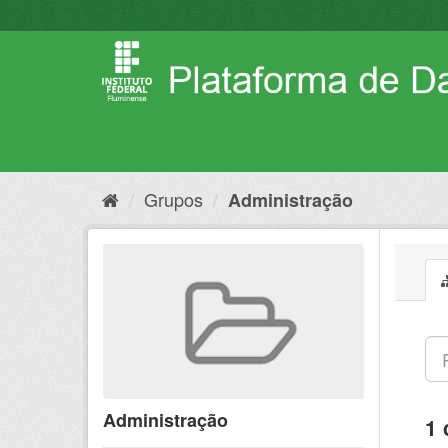
Pular
para
o
conteúdo
Grupos
Administração
Administração
1 