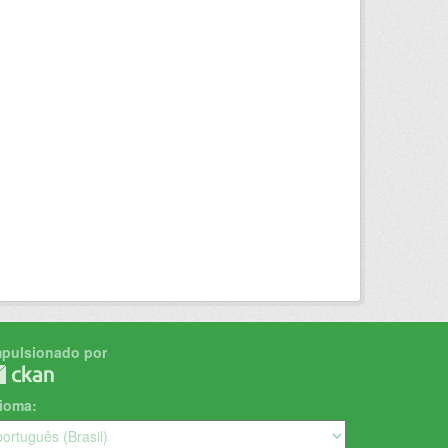
mpulsionado por
dioma