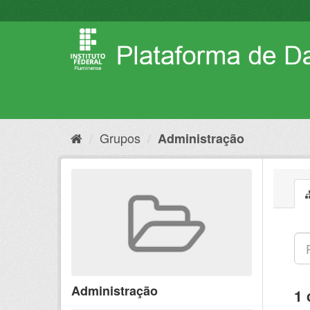
Pular
para
o
conteúdo
Grupos
Administração
Administração
1 