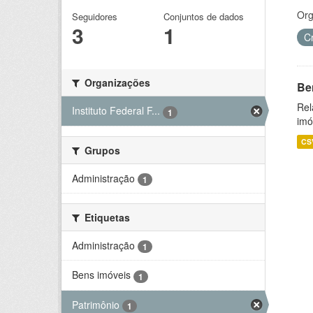
Org
Seguidores
Conjuntos de dados
3
1
C
Organizações
Be
Rel
Instituto Federal F...
1
imó
CS
Grupos
Administração
1
Etiquetas
Administração
1
Bens imóveis
1
Patrimônio
1