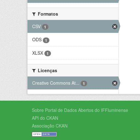
Formatos
CSV
1
ODS
1
XLSX
1
Licenças
Creative Commons At...
1
Sobre Portal de Dados Abertos do IFFluminense
API do CKAN
Associação CKAN