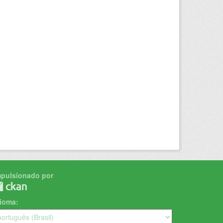
mpulsionado por
dioma