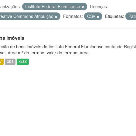
anizações:
Instituto Federal Fluminense
Licenças:
reative Commons Atribuição
Formatos:
CSV
Etiquetas:
Pat
ns Imóveis
ação de bens imóveis do Instituto Federal Fluminense contendo Regist
vel, área m² do terreno, valor do terreno, área...
V
ODS
XLSX