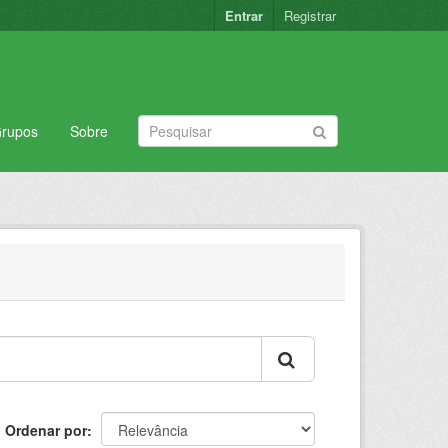
Entrar
Registrar
rupos
Sobre
Ordenar por