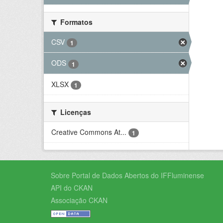
Formatos
CSV
1
ODS
1
XLSX
1
Licenças
Creative Commons At...
1
Sobre Portal de Dados Abertos do IFFluminense
API do CKAN
Associação CKAN