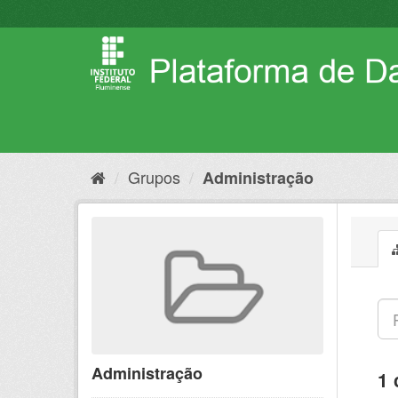
Pular
para
o
conteúdo
Grupos
Administração
Administração
1 