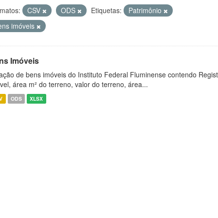
matos:
CSV
ODS
Etiquetas:
Patrimônio
ens imóveis
ns Imóveis
ação de bens imóveis do Instituto Federal Fluminense contendo Regist
vel, área m² do terreno, valor do terreno, área...
V
ODS
XLSX