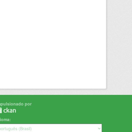
mpulsionado por
dioma