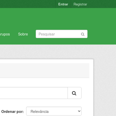
Entrar
Registrar
rupos
Sobre
Ordenar por