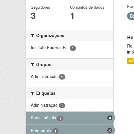
For
Seguidores
Conjuntos de dados
3
1
B
Organizações
Be
Rel
Instituto Federal F...
1
imó
CS
Grupos
Administração
1
Etiquetas
Administração
1
Bens imóveis
1
Patrimônio
1